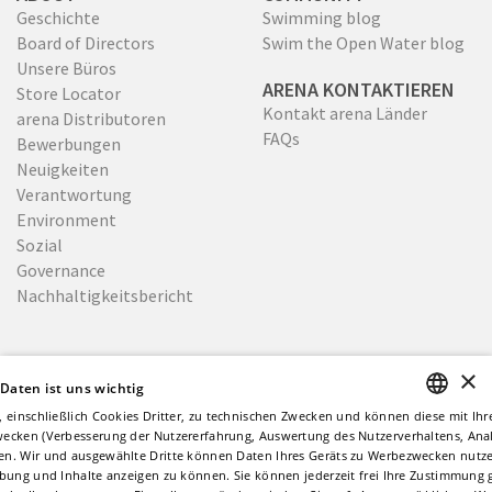
Geschichte
Swimming blog
Board of Directors
Swim the Open Water blog
Unsere Büros
ARENA KONTAKTIEREN
Store Locator
Kontakt arena Länder
arena Distributoren
FAQs
Bewerbungen
Neuigkeiten
Verantwortung
Environment
Sozial
Governance
Nachhaltigkeitsbericht
×
 Daten ist uns wichtig
Copyright © 2026
Datenschutzerklärung
, einschließlich Cookies Dritter, zu technischen Zwecken und können diese mit Ih
Datenschutzrichtlinie
Ethik-Kodex
Whistleblowing
ecken (Verbesserung der Nutzererfahrung, Auswertung des Nutzerverhaltens, Analy
ENGLISH
n. Wir und ausgewählte Dritte können Daten Ihres Geräts zu Werbezwecken nutz
Site by Memphiscom
rbung und Inhalte anzeigen zu können. Sie können jederzeit frei Ihre Zustimmung
ITALIAN