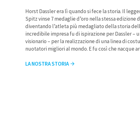
Horst Dassler era lì quando si fece la storia. Il leg
Spitz vinse 7 medaglie d’oro nella stessa edizione d
diventando l’atleta più medagliato della storia del
incredibile impresa fu di ispirazione per Dassler –
visionario – per la realizzazione di una linea di cost
nuotatori migliori al mondo. E fu così che nacque ar
LA NOSTRA STORIA
arrow_forward