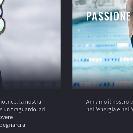
PASSIONE
motrice, la nostra
Amiamo il nostro b
e un traguardo. ad
nell’energia e nell
uovere
mpegnarci a