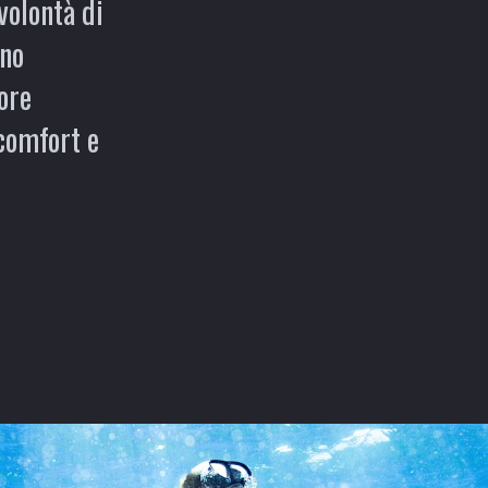
volontà di
ono
iore
 comfort e