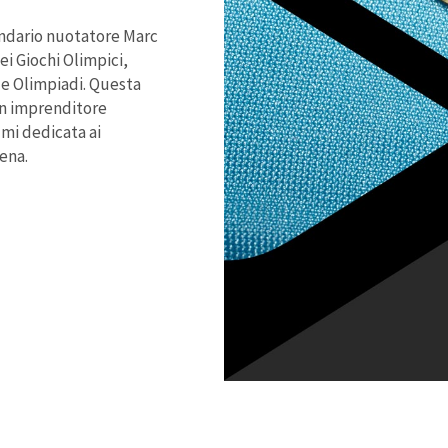
gendario nuotatore Marc
ei Giochi Olimpici,
le Olimpiadi. Questa
 un imprenditore
umi dedicata ai
ena.