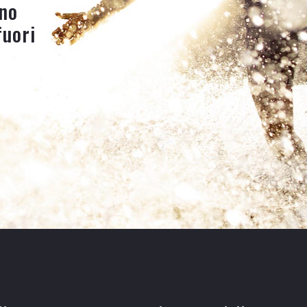
no
fuori