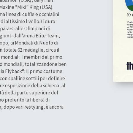
 Maxine “Miki” King (USA).
 linea di cuffie e occhialini
i altissimo livello. Il duro
pararsi alle Olimpiadi di
giunti dall’arena Elite Team,
opo, ai Mondiali di Nuoto di
n totale 62 medaglie, circa il
 mondiali. I membri del primo
rd mondiali, totalizzandone ben
ncia Flyback®: il primo costume
n spalline sottili per definire
e esposizione della schiena, al
tà della parte superiore del
o preferito la libertà di
 dopo vari restyling, è ancora