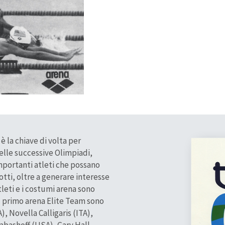
è la chiave di volta per
delle successive Olimpiadi,
mportanti atleti che possano
otti, oltre a generare interesse
tleti e i costumi arena sono
l primo arena Elite Team sono
, Novella Calligaris (ITA),
abashoff (USA), Gary Hall