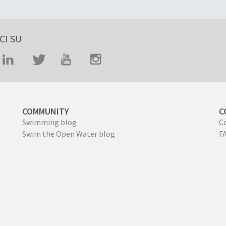
CI SU
COMMUNITY
C
Swimming blog
C
Swim the Open Water blog
F