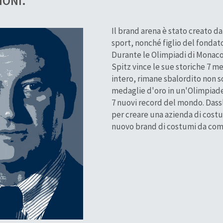
IONI.
Il brand arena è stato creato d
sport, nonché figlio del fondat
Durante le Olimpiadi di Monaco
Spitz vince le sue storiche 7 m
intero, rimane sbalordito non so
medaglie d'oro in un'Olimpiade
7 nuovi record del mondo. Dass
per creare una azienda di costu
nuovo brand di costumi da comp