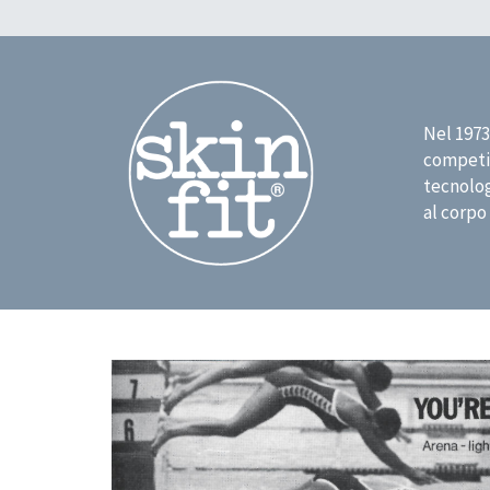
Nel 1973
competiz
tecnolog
al corpo