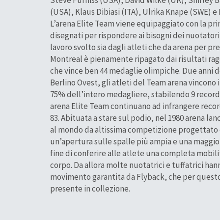
(USA), Klaus Dibiasi (ITA), Ulrika Knape (SWE) e
L’arena Elite Team viene equipaggiato con la prima
disegnati per rispondere ai bisogni dei nuotatori d
lavoro svolto sia dagli atleti che da arena per pre
Montreal è pienamente ripagato dai risultati rag
che vince ben 44 medaglie olimpiche. Due anni d
Berlino Ovest, gli atleti del Team arena vincono i
75% dell’intero medagliere, stabilendo 9 record
arena Elite Team continuano ad infrangere reco
83. Abituata a stare sul podio, nel 1980 arena la
al mondo da altissima competizione progettato co
un’apertura sulle spalle più ampia e una maggior
fine di conferire alle atlete una completa mobili
corpo. Da allora molte nuotatrici e tuffatrici hann
movimento garantita da Flyback, che per questo,
presente in collezione.