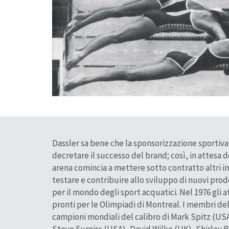
Dassler sa bene che la sponsorizzazione sportiva 
decretare il successo del brand; così, in attesa 
arena comincia a mettere sotto contratto altri i
testare e contribuire allo sviluppo di nuovi prod
per il mondo degli sport acquatici. Nel 1976 gli a
pronti per le Olimpiadi di Montreal. I membri de
campioni mondiali del calibro di Mark Spitz (USA)
Steve Furniss (USA), David Wilke (UK), Shirley B